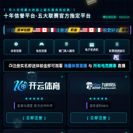
[ 华人市场最大的线上娱乐服务供应商 ]
十年信誉平台·五大联赛官方指定平台
在线玩家: 8263214
祝君好运
注册送
祝君好运
首单包赔
彩金
首单包
🍁
🍁
⚽
🎮
🃏
🀄️
🎰
🎮
电子老虎机
体育竞猜
电竞竞猜
澳门真人赌场
彩票棋牌娱乐
📺注册实名即送体验金即可观看
海量体育直播
与
所有电竞赛事
直播
🎲
★★★★★
★★★★★
皇家马德里 官方合作伙伴
首存返利68%
⚽
[ 立即注册 ]
[ 立即注册 ]